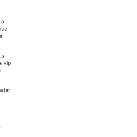
 a
que
oa
us
a Vip
e
matar
r
-