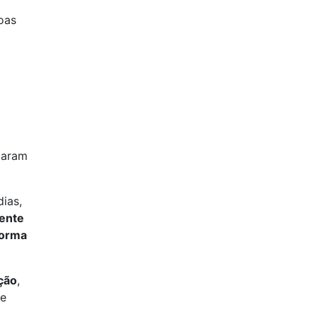
oas
iaram
dias,
ente
forma
ção
,
te