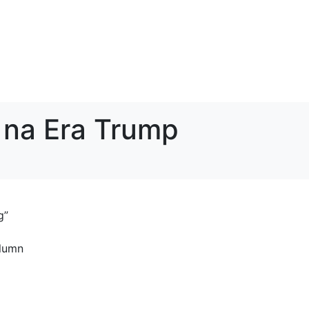
 na Era Trump
g”
olumn