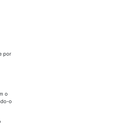
e por
om o
ndo-o
o