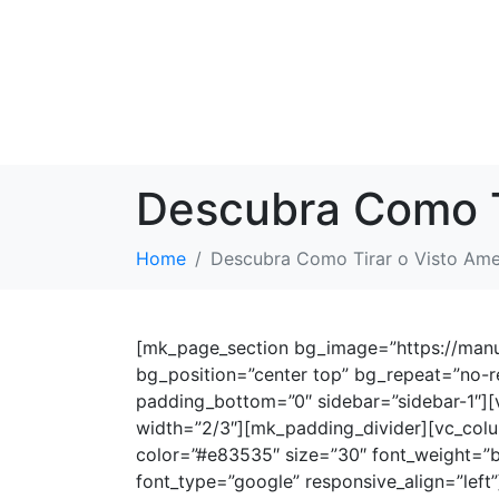
Descubra Como T
Home
Descubra Como Tirar o Visto Ame
[mk_page_section bg_image=”https://manu
bg_position=”center top” bg_repeat=”no-r
padding_bottom=”0″ sidebar=”sidebar-1″]
width=”2/3″][mk_padding_divider][vc_col
color=”#e83535″ size=”30″ font_weight=”b
font_type=”google” responsive_align=”left”