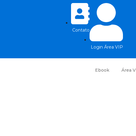
Contato
Login Área VIP
Ebook
Área V