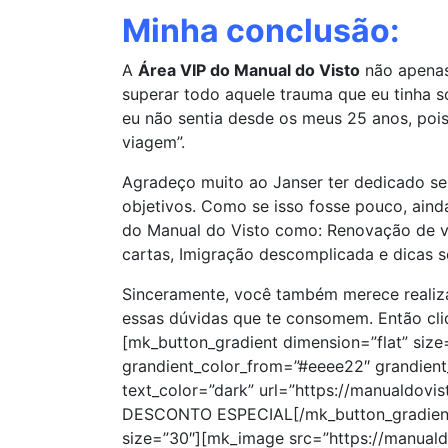
Minha conclusão:
A
Área VIP do Manual do Visto
não apenas
superar todo aquele trauma que eu tinha s
eu não sentia desde os meus 25 anos, pois
viagem”.
Agradeço muito ao Janser ter dedicado se
objetivos. Como se isso fosse pouco, ain
do Manual do Visto como: Renovação de v
cartas, Imigração descomplicada e dicas s
Sinceramente, você também merece realiza
essas dúvidas que te consomem. Então cli
[mk_button_gradient dimension=”flat” size
grandient_color_from=”#eeee22″ grandient
text_color=”dark” url=”https://manualdovis
DESCONTO ESPECIAL[/mk_button_gradient]
size=”30″][mk_image src=”https://manuald