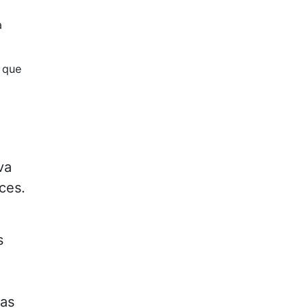
a
 que
va
ces.
s
 as