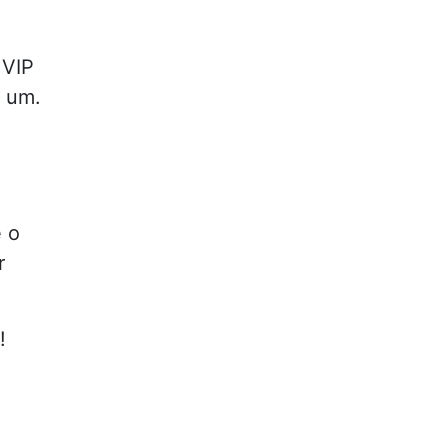
 VIP
a um.
e o
r
!