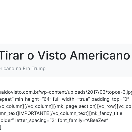
irar o Visto Americano
ricano na Era Trump
aldovisto.com.br/wp-content/uploads/2017/03/topoa-3.jp
epeat” min_height=”64″ full_width=”true” padding_top=”0″
[vc_column][/vc_column][/mk_page_section][vc_row][vc_c
umn_text]IMPORTANTE[/vc_column_text][mk_fancy_title
older” letter_spacing=”2″ font_family=”ABeeZee”
]