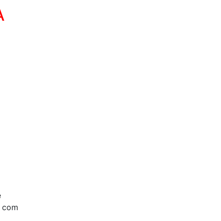
A
e
A com