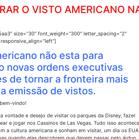
RAR O VISTO AMERICANO N
15aa3″ size=”30″ font_weight=”300″ letter_spacing=”2″
responsive_align=”left”]
ericano não esta para
so novas ordens executivas
 de tornar a fronteira mais
 a emissão de vistos.
 bem-vindo!
 vontade e desejo de visitar os parques da Disney, fazer
r e jogar nos Cassinos de Las Vegas. Tudo isso acontec
com a cultura americana e sonham em visitar, um dia os EU
soas quando elas descobrem que devem passar pelo árduo