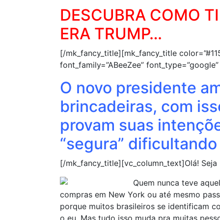
DESCUBRA COMO TI
ERA TRUMP…
[/mk_fancy_title][mk_fancy_title color=”#1
font_family=”ABeeZee” font_type=”google” 
O novo presidente am
brincadeiras, com is
provam suas intenções
“segura” dificultando
[/mk_fancy_title][vc_column_text]
Olá! Seja
Quem nunca teve aquela
compras em New York ou até mesmo passea
porque muitos brasileiros se identificam 
o eu. Mas tudo isso muda pra muitas pes