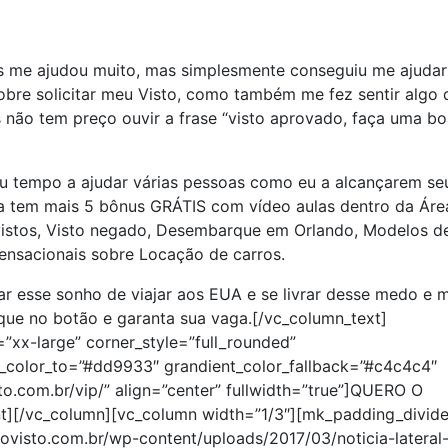
 me ajudou muito, mas simplesmente conseguiu me ajudar
obre solicitar meu Visto, como também me fez sentir algo 
 não tem preço ouvir a frase “visto aprovado, faça uma b
u tempo a ajudar várias pessoas como eu a alcançarem se
da tem mais 5 bônus GRÁTIS com vídeo aulas dentro da Áre
istos, Visto negado, Desembarque em Orlando, Modelos d
ensacionais sobre Locação de carros.
r esse sonho de viajar aos EUA e se livrar desse medo e 
que no botão e garanta sua vaga.[/vc_column_text]
=”xx-large” corner_style=”full_rounded”
_color_to=”#dd9933″ grandient_color_fallback=”#c4c4c4″
to.com.br/vip/” align=”center” fullwidth=”true”]QUERO O
[/vc_column][vc_column width=”1/3″][mk_padding_divide
ovisto.com.br/wp-content/uploads/2017/03/noticia-lateral