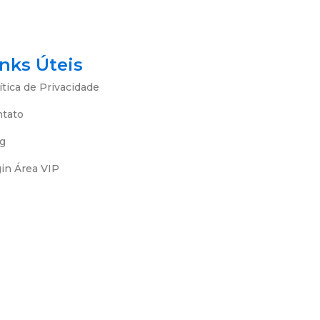
inks Úteis
ítica de Privacidade
ntato
g
in Área VIP