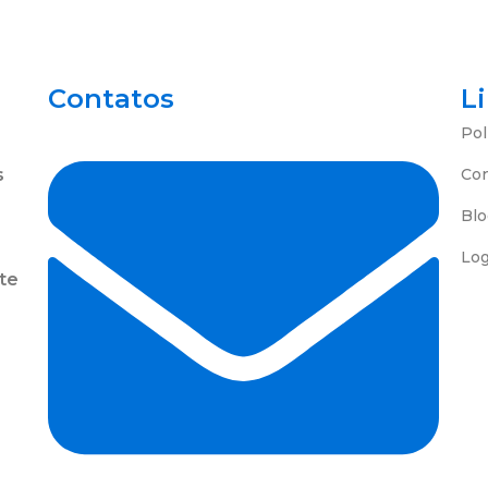
Contatos
L
Pol
s
Co
Blo
Log
te