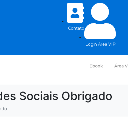
Contato
Login Área VIP
Ebook
Área V
des Sociais Obrigado
gado