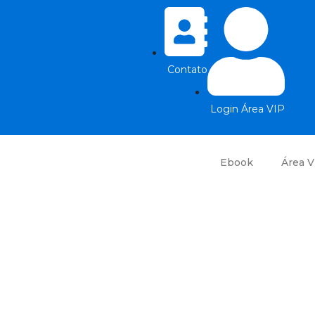
Contato
Login Área VIP
Ebook
Área V