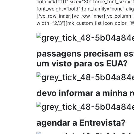
color=”#ffffff” size=”30″ force_font_size=
font_weight=”bold” font_family=”none” ali
[/vc_row_inner][vc_row_inner][vc_column_
width=”2/3″][mk_custom_list icon_color=”#
passagens precisam est
um visto para os EUA?
devo informar a minha 
agendar a Entrevista?