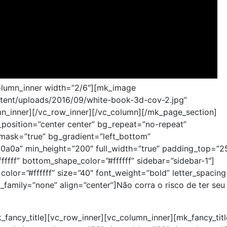
olumn_inner width=”2/6″][mk_image
ntent/uploads/2016/09/white-book-3d-cov-2.jpg”
umn_inner][/vc_row_inner][/vc_column][/mk_page_section]
position=”center center” bg_repeat=”no-repeat”
_mask=”true” bg_gradient=”left_bottom”
a0a” min_height=”200″ full_width=”true” padding_top=”2
fff” bottom_shape_color=”#ffffff” sidebar=”sidebar-1″]
olor=”#ffffff” size=”40″ font_weight=”bold” letter_spacin
amily=”none” align=”center”]Não corra o risco de ter seu
_fancy_title][vc_row_inner][vc_column_inner][mk_fancy_titl