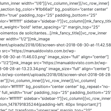
lumn_inner width=”1/6″][/vc_column_inner][/vc_row_inner]
section bg_color=”#1b66a0″ bg_position=”center center”
idth=”true” padding_top=”25″ padding_bottom=”25″
or=”#ffffff” sidebar=”sidebar-1″][vc_column][mk_fancy_titl
ont_weight=”bold” letter_spacing=”2″ margin_top=”25″
poimentos de solicitantes…[/mk_fancy_title][vc_row_inner
nner width=”1/2″][mk_image
tent/uploads/2018/08/screen-shot-2018-08-30-at-11.42.58
e src=”https://manualdovisto.com.br/wp-
08-30-at-11.46.03.png” image_size=”full” align=”center”]
=”1/2″][mk_image src=”https://manualdovisto.com.br/wp-
08-28-at-13.23.34.png” image_size=”full” align=”center”]
m.br/wp-content/uploads/2018/08/screen-shot-2018-08-28
ter”][/vc_column_inner][/vc_row_inner][/vc_column]
lor=”#ffffff” bg_position=”center center” bg_repeat=”no-
″ full_width=”true” padding_top=”25″ padding_bottom=”25
lor=”#ffffff” sidebar=”sidebar-1″][vc_column][vc_row_inner
stom_1478791835244{padding-left: 40px !important;}”]
lder” txt_transform=”uppercase” margin_top=”20″