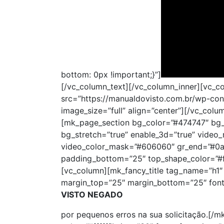
bottom: 0px !important;}”]
[/vc_column_text][/vc_column_inner][vc_c
src=”https://manualdovisto.com.br/wp-co
image_size=”full” align=”center”][/vc_col
[mk_page_section bg_color=”#474747″ bg_
bg_stretch=”true” enable_3d=”true” video
video_color_mask=”#606060″ gr_end=”#0a0
padding_bottom=”25″ top_shape_color=”#fff
[vc_column][mk_fancy_title tag_name=”h1″ c
margin_top=”25″ margin_bottom=”25″ font_f
VISTO NEGADO
por pequenos erros na sua solicitação.[/mk