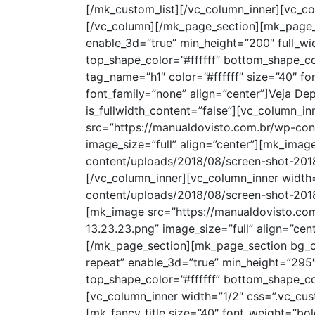
[/mk_custom_list][/vc_column_inner][vc_co
[/vc_column][/mk_page_section][mk_page_
enable_3d=”true” min_height=”200″ full_w
top_shape_color=”#ffffff” bottom_shape_col
tag_name=”h1″ color=”#ffffff” size=”40″ f
font_family=”none” align=”center”]Veja De
is_fullwidth_content=”false”][vc_column_i
src=”https://manualdovisto.com.br/wp-con
image_size=”full” align=”center”][mk_imag
content/uploads/2018/08/screen-shot-2018-
[/vc_column_inner][vc_column_inner width
content/uploads/2018/08/screen-shot-2018-
[mk_image src=”https://manualdovisto.co
13.23.23.png” image_size=”full” align=”cen
[/mk_page_section][mk_page_section bg_co
repeat” enable_3d=”true” min_height=”295
top_shape_color=”#ffffff” bottom_shape_co
[vc_column_inner width=”1/2″ css=”.vc_cu
[mk_fancy_title size=”40″ font_weight=”bo