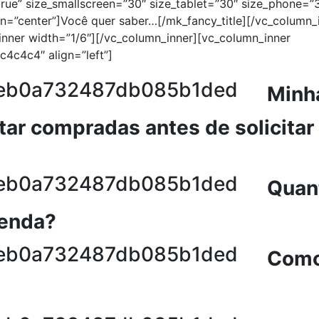
”true” size_smallscreen=”30″ size_tablet=”30″ size_phone=”
gn=”center”]Você quer saber…[/mk_fancy_title][/vc_column_
inner width=”1/6″][/vc_column_inner][vc_column_inner
c4c4c4″ align=”left”]
Minh
ar compradas antes de solicitar
Quan
renda?
Com