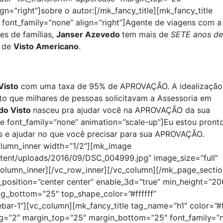
n=”right”]sobre o autor:[/mk_fancy_title][mk_fancy_title
font_family=”none” align=”right”]Agente de viagens com a
es de famílias,
Janser Azevedo
tem mais de
SETE anos de
s de
Visto Americano
.
Visto
com uma taxa de 95% de APROVAÇÃO. A idealização
to que milhares de pessoas solicitavam a Assessoria em
do Visto
nasceu pra ajudar você na APROVAÇÃO da sua
te font_family=”none” animation=”scale-up”]Eu estou pront
as e ajudar no que você precisar para sua APROVAÇÃO.
olumn_inner width=”1/2″][mk_image
tent/uploads/2016/09/DSC_004999.jpg” image_size=”full”
column_inner][/vc_row_inner][/vc_column][/mk_page_sectio
osition=”center center” enable_3d=”true” min_height=”20
ng_bottom=”25″ top_shape_color=”#ffffff”
bar-1″][vc_column][mk_fancy_title tag_name=”h1″ color=”#f
ing=”2″ margin_top=”25″ margin_bottom=”25″ font_family=”