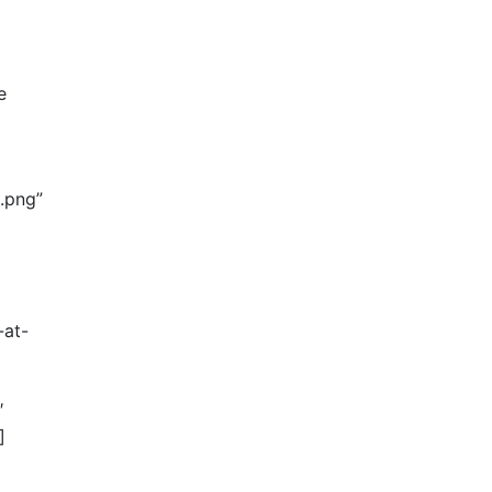
e
.png”
-at-
″
]