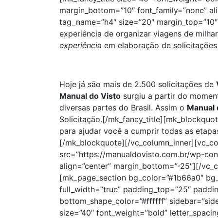
margin_bottom=”10″ font_family=”none” alig
tag_name=”h4″ size=”20″ margin_top=”10″ 
experiência de organizar viagens de milhar
experiência
em elaboração de solicitaçõe
Hoje já são mais de 2.500 solicitações de
Manual do Visto
surgiu a partir do momen
diversas partes do Brasil. Assim o
Manual 
Solicitação.[/mk_fancy_title][mk_blockquo
para ajudar você a cumprir todas as etap
[/mk_blockquote][/vc_column_inner][vc_c
src=”https://manualdovisto.com.br/wp-con
align=”center” margin_bottom=”-25″][/vc_
[mk_page_section bg_color=”#1b66a0″ bg_p
full_width=”true” padding_top=”25″ paddi
bottom_shape_color=”#ffffff” sidebar=”side
size=”40″ font_weight=”bold” letter_spac