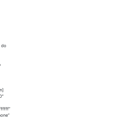
 do
o
n]
0″
fffff”
none”