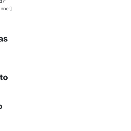
30″
inner]
as
to
o