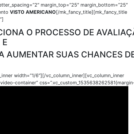
letter_spacing=”2″ margin_top=”25″ margin_bottom=”25″
mento
VISTO AMERICANO
[/mk_fancy_title][mk_fancy_title
”]
IONA O PROCESSO DE AVALIAÇ
 E
A AUMENTAR SUAS CHANCES D
_inner width=”1/6″][/vc_column_inner][vc_column_inner
k-video-container” css=”.vc_custom_1535638262581{margin