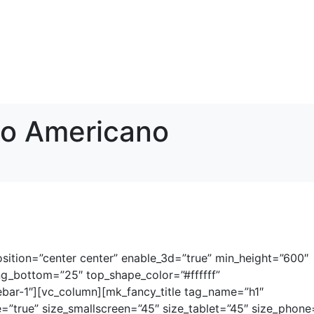
to Americano
sition=”center center” enable_3d=”true” min_height=”600″
ng_bottom=”25″ top_shape_color=”#ffffff”
ebar-1″][vc_column][mk_fancy_title tag_name=”h1″
=”true” size_smallscreen=”45″ size_tablet=”45″ size_phone