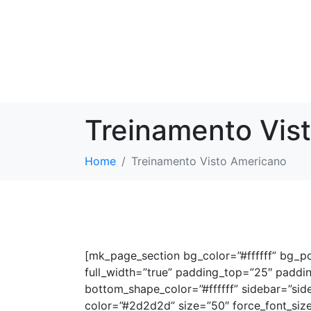
Treinamento Vis
Home
Treinamento Visto Americano
[mk_page_section bg_color=”#ffffff” bg_po
full_width=”true” padding_top=”25″ paddi
bottom_shape_color=”#ffffff” sidebar=”sid
color=”#2d2d2d” size=”50″ force_font_size