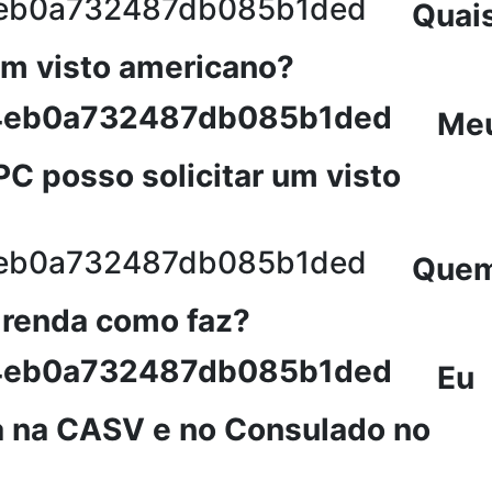
Quai
 um visto americano?
Me
PC posso solicitar um visto
Que
 renda como faz?
Eu
ta na CASV e no Consulado no