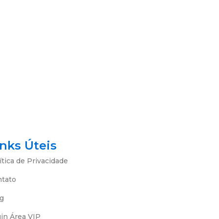
inks Úteis
ítica de Privacidade
ntato
g
in Área VIP