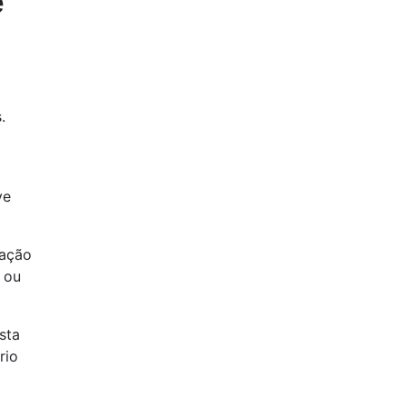
e
.
ve
zação
s ou
sta
rio