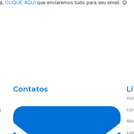
dá,
CLIQUE AQUI
que enviaremos tudo para seu email. 😉
Contatos
L
Pol
s
Co
Blo
Log