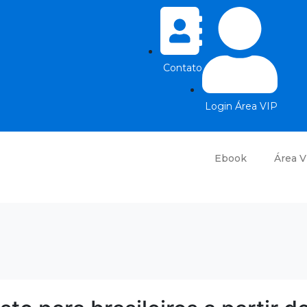
Contato
Login Área VIP
Ebook
Área V